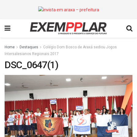
Home
Destaques
Colégio Dom Bosco de Araxá sediou Jogos
Intersalesianos Regionais 2017
DSC_0647(1)