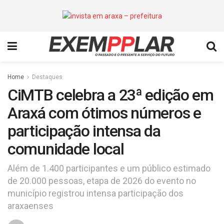
Home
Destaques
CiMTB celebra a 23ª edição em
Araxá com ótimos números e
participação intensa da
comunidade local
Além de 1.400 participantes e um público estimado
de 20.000 pessoas, etapa de 2026 do evento no
município registrou intensa participação dos
araxaenses