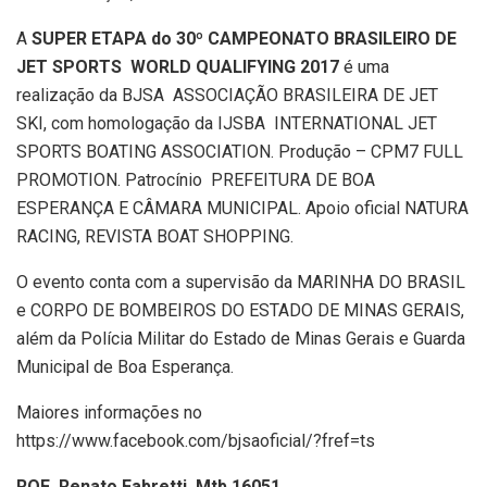
A
SUPER ETAPA do
30º CAMPEONATO BRASILEIRO DE
JET SPORTS  WORLD QUALIFYING 2017
é uma
realização da BJSA  ASSOCIAÇÃO BRASILEIRA DE JET
SKI, com homologação da IJSBA  INTERNATIONAL JET
SPORTS BOATING ASSOCIATION. Produção – CPM7 FULL
PROMOTION. Patrocínio  PREFEITURA DE BOA
ESPERANÇA E CÂMARA MUNICIPAL. Apoio oficial NATURA
RACING, REVISTA BOAT SHOPPING.
O evento conta com a supervisão da MARINHA DO BRASIL
e CORPO DE BOMBEIROS DO ESTADO DE MINAS GERAIS,
além da Polí­cia Militar do Estado de Minas Gerais e Guarda
Municipal de Boa Esperança.
Maiores informações no
https://www.facebook.com/bjsaoficial/?fref=ts
ROF  Renato Fabretti  Mtb 16051