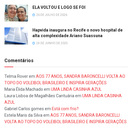
ELA VOLTOU E LOGO SE FOI
26 DE JULHO DE 2026
Hapvida inaugura no Recife o novo hospital de
alta complexidade Ariano Suassuna
24 DE JUNHO DE 2025
Comentários
Telma Rover
em
AOS 77 ANOS, SANDRA BARONCELLI VOLTA AO
TOPO DO VOLEIBOL BRASILEIRO E INSPIRA GERAÇÕES
Maria Élida Machado
em
UMA LINDA CASINHA AZUL
Laura Lisboa de Magalhães Cantuária
em
UMA LINDA CASINHA
AZUL
Gabriel Carlos gomes
em
Está com frio?
Estela Maris da Silva
em
AOS 77 ANOS, SANDRA BARONCELLI
VOLTA AO TOPO DO VOLEIBOL BRASILEIRO E INSPIRA GERAÇÕES