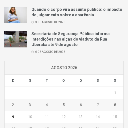
Quando o corpo vira assunto público: o impacto
do julgamento sobre a aparência
8 DE AGOSTO DE 2026
Secretaria de Segurança Pública informa
interdições nas alças do viaduto da Rua
Uberaba até 9 de agosto
6 DE AGOSTO DE 2026
AGOSTO 2026
D
S
T
Q
Q
S
S
1
2
3
4
5
6
7
8
9
10
11
12
13
14
15