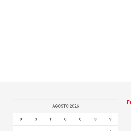
F
AGOSTO 2026
D
S
T
Q
Q
S
S