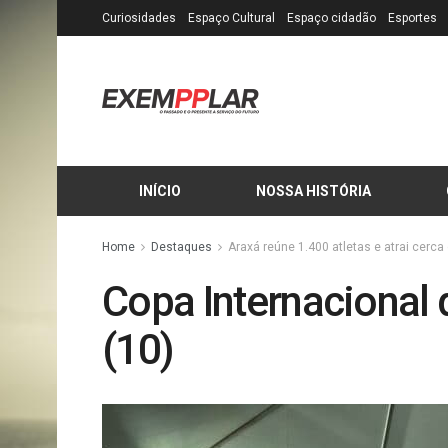
Curiosidades
Espaço Cultural
Espaço cidadão
Esportes
INÍCIO
NOSSA HISTÓRIA
Home
Destaques
Araxá reúne 1.400 atletas e atrai cerc
Copa Internacional
(10)