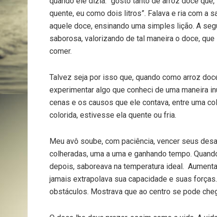
quando ele dizia: “gosto tanto de arroz doce que, s
quente, eu como dois litros”. Falava e ria com 
aquele doce, ensinando uma simples lição. A se
saborosa, valorizando de tal maneira o doce, qu
comer.
Talvez seja por isso que, quando como arroz doce
experimentar algo que conheci de uma maneira in
cenas e os causos que ele contava, entre uma col
colorida, estivesse ela quente ou fria.
Meu avô soube, com paciência, vencer seus desaf
colheradas, uma a uma e ganhando tempo. Quando “
depois, saboreava na temperatura ideal. Aument
jamais extrapolava sua capacidade e suas forças.
obstáculos. Mostrava que ao centro se pode cheg