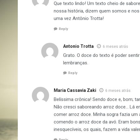
Que texto lindo! Um texto cheio de sabo
nossa história, dizem quem somos e nos
uma vez Antônio Trotta!
Reply
Antonio Trotta
6 meses atrás
Grato. O doce do texto é poder sent
lembranças.
Reply
Maria Cassavia Zaki
6 meses atrás
Belíssima crônica! Sendo doce e, bom; tan
Não cresci saboreando arroz doce… Lá e
comer arroz doce. Minha sogra fazia um 
comendo o arroz doce da avó. Eram bons 
inesquecíveis, os quais, fazem a vida va
Reply