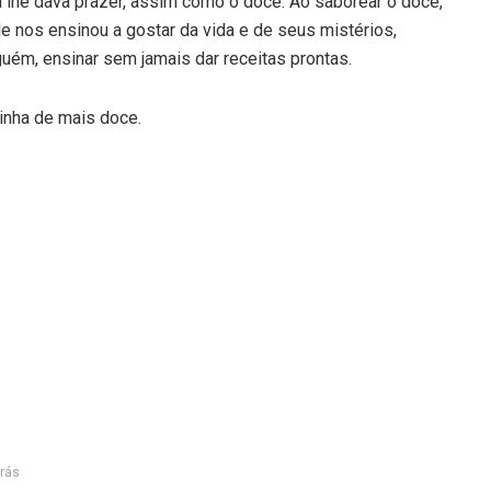
a lhe dava prazer, assim como o doce. Ao saborear o doce,
e nos ensinou a gostar da vida e de seus mistérios,
ém, ensinar sem jamais dar receitas prontas.
tinha de mais doce.
rás