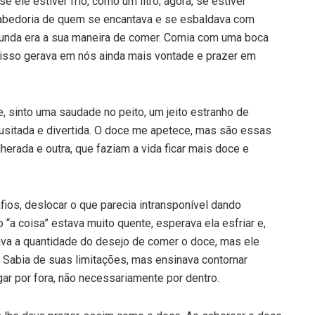
e ele estiver frio, como um litro; agora, se estiver
a sabedoria de quem se encantava e se esbaldava com
gunda era a sua maneira de comer. Comia com uma boca
e isso gerava em nós ainda mais vontade e prazer em
, sinto uma saudade no peito, um jeito estranho de
usitada e divertida. O doce me apetece, mas são essas
herada e outra, que faziam a vida ficar mais doce e
ios, deslocar o que parecia intransponível dando
a coisa” estava muito quente, esperava ela esfriar e,
ava a quantidade do desejo de comer o doce, mas ele
 Sabia de suas limitações, mas ensinava contornar
ar por fora, não necessariamente por dentro.