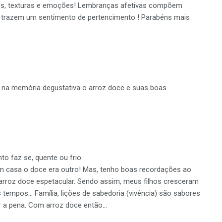
res, texturas e emoções! Lembranças afetivas compõem
 trazem um sentimento de pertencimento ! Parabéns mais
ir na memória degustativa o arroz doce e suas boas
to faz se, quente ou frio.
m casa o doce era outro! Mas, tenho boas recordações ao
arroz doce espetacular. Sendo assim, meus filhos cresceram
tempos… Família, lições de sabedoria (vivência) são sabores
ler a pena. Com arroz doce então…