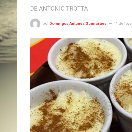
DE ANTONIO TROTTA
por
Domingos Antunes Guimarães
1 de feve