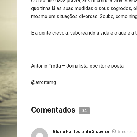
O doce lhe dava prazer, assim como a vida. A vid
que tinha lá as suas medidas e seus segredos, el
mesmo em situações diversas. Soube, como ningu
E a gente crescia, saboreando a vida e o que ela 
Antonio Trotta – Jornalista, escritor e poeta
@atrottamg
Comentados
34
Glória Fontoura de Siqueira
6 meses at