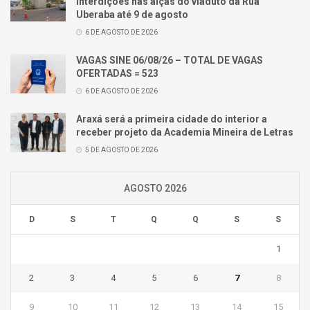
interdições nas alças do viaduto da Rua
Uberaba até 9 de agosto
6 DE AGOSTO DE 2026
VAGAS SINE 06/08/26 – TOTAL DE VAGAS
OFERTADAS = 523
6 DE AGOSTO DE 2026
Araxá será a primeira cidade do interior a
receber projeto da Academia Mineira de Letras
5 DE AGOSTO DE 2026
AGOSTO 2026
D
S
T
Q
Q
S
S
1
2
3
4
5
6
7
8
9
10
11
12
13
14
15