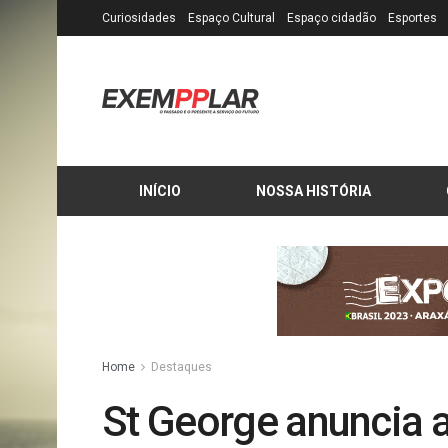
Curiosidades
Espaço Cultural
Espaço cidadão
Esportes
INÍCIO
NOSSA HISTÓRIA
Home
Destaques
St George anuncia 