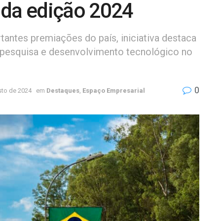
 da edição 2024
ntes premiações do país, iniciativa destaca
a pesquisa e desenvolvimento tecnológico no
0
sto de 2024
em
Destaques
,
Espaço Empresarial