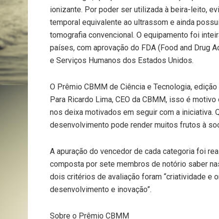
ionizante. Por poder ser utilizada à beira-leito, e
temporal equivalente ao ultrassom e ainda poss
tomografia convencional. O equipamento foi intei
países, com aprovação do FDA (Food and Drug Ad
e Serviços Humanos dos Estados Unidos.
O Prêmio CBMM de Ciência e Tecnologia, edição 2
Para Ricardo Lima, CEO da CBMM, isso é motivo d
nos deixa motivados em seguir com a iniciativa. 
desenvolvimento pode render muitos frutos à soc
A apuração do vencedor de cada categoria foi re
composta por sete membros de notório saber na
dois critérios de avaliação foram “criatividade e 
desenvolvimento e inovação”.
Sobre o Prêmio CBMM