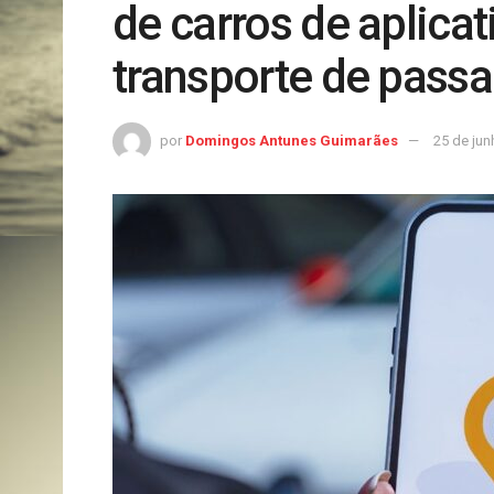
de carros de aplica
transporte de passa
por
Domingos Antunes Guimarães
25 de jun