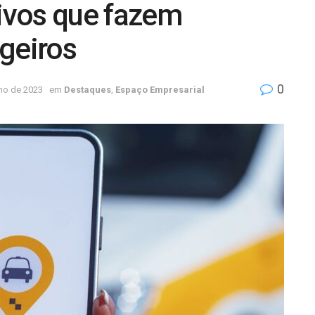
tivos que fazem
geiros
0
ho de 2023
em
Destaques
,
Espaço Empresarial