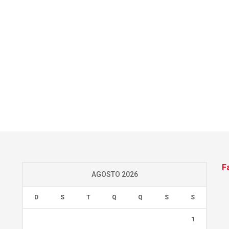
F
AGOSTO 2026
D
S
T
Q
Q
S
S
1