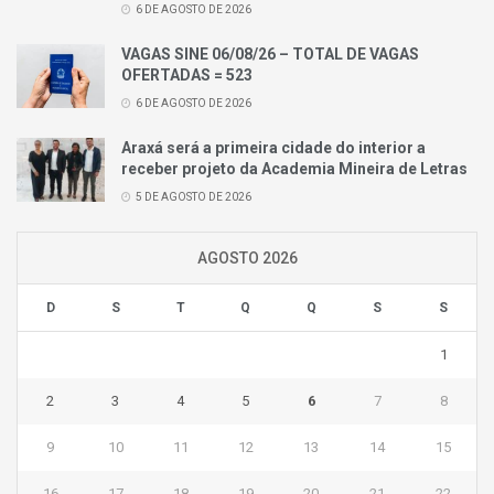
6 DE AGOSTO DE 2026
VAGAS SINE 06/08/26 – TOTAL DE VAGAS
OFERTADAS = 523
6 DE AGOSTO DE 2026
Araxá será a primeira cidade do interior a
receber projeto da Academia Mineira de Letras
5 DE AGOSTO DE 2026
AGOSTO 2026
D
S
T
Q
Q
S
S
1
2
3
4
5
6
7
8
9
10
11
12
13
14
15
16
17
18
19
20
21
22