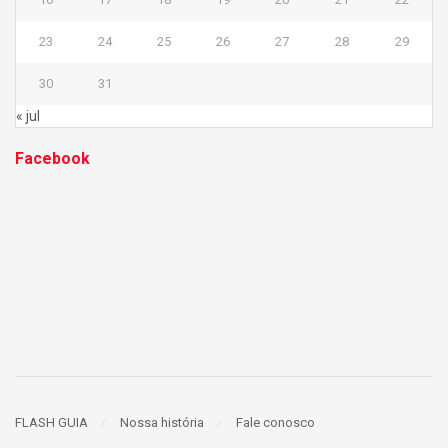
23
24
25
26
27
28
29
30
31
« jul
Facebook
FLASH GUIA
Nossa história
Fale conosco