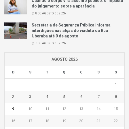
Quando o corpo vira assunto público: o impacto
do julgamento sobre a aparência
8 DE AGOSTO DE 2026
Secretaria de Segurança Pública informa
interdições nas alças do viaduto da Rua
Uberaba até 9 de agosto
6 DE AGOSTO DE 2026
AGOSTO 2026
D
S
T
Q
Q
S
S
1
2
3
4
5
6
7
8
9
10
11
12
13
14
15
16
17
18
19
20
21
22