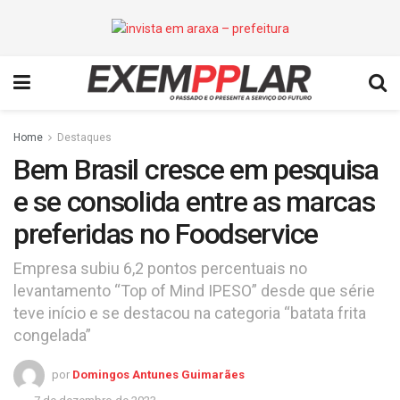
Home
Destaques
Bem Brasil cresce em pesquisa
e se consolida entre as marcas
preferidas no Foodservice
Empresa subiu 6,2 pontos percentuais no
levantamento “Top of Mind IPESO” desde que série
teve início e se destacou na categoria “batata frita
congelada”
por
Domingos Antunes Guimarães