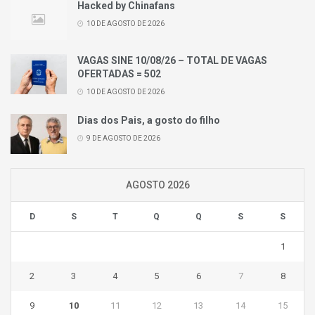
Hacked by Chinafans
10 DE AGOSTO DE 2026
VAGAS SINE 10/08/26 – TOTAL DE VAGAS
OFERTADAS = 502
10 DE AGOSTO DE 2026
Dias dos Pais, a gosto do filho
9 DE AGOSTO DE 2026
AGOSTO 2026
D
S
T
Q
Q
S
S
1
2
3
4
5
6
7
8
9
10
11
12
13
14
15