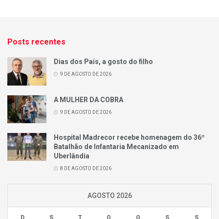
Posts recentes
Dias dos Pais, a gosto do filho
9 DE AGOSTO DE 2026
A MULHER DA COBRA
9 DE AGOSTO DE 2026
Hospital Madrecor recebe homenagem do 36º
Batalhão de Infantaria Mecanizado em
Uberlândia
8 DE AGOSTO DE 2026
AGOSTO 2026
D
S
T
Q
Q
S
S