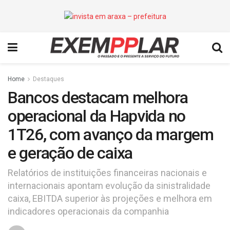
Home
Destaques
Bancos destacam melhora
operacional da Hapvida no
1T26, com avanço da margem
e geração de caixa
Relatórios de instituições financeiras nacionais e
internacionais apontam evolução da sinistralidade
caixa, EBITDA superior às projeções e melhora em
indicadores operacionais da companhia