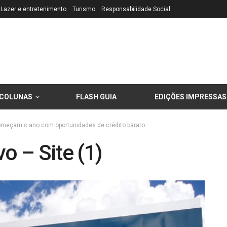
Lazer e entretenimento
Turismo
Responsabilidade Social
COLUNAS
FLASH GUIA
EDIÇÕES IMPRESSAS
omeçam o ano com oportunidades de crédito barato
o – Site (1)