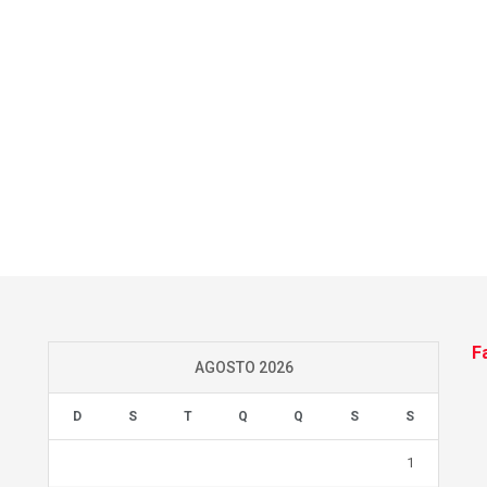
F
AGOSTO 2026
D
S
T
Q
Q
S
S
1