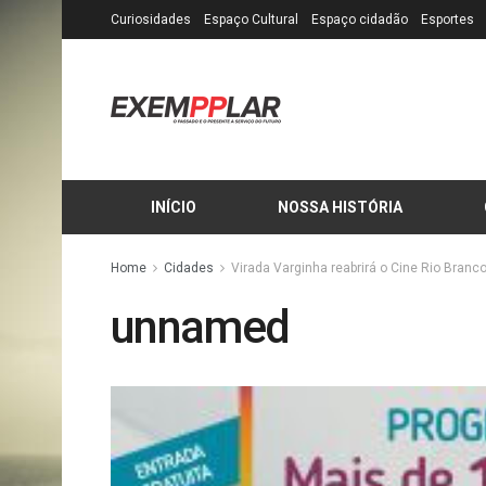
Curiosidades
Espaço Cultural
Espaço cidadão
Esportes
INÍCIO
NOSSA HISTÓRIA
Home
Cidades
Virada Varginha reabrirá o Cine Rio Branc
unnamed