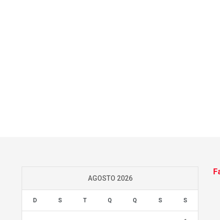
F
AGOSTO 2026
D
S
T
Q
Q
S
S