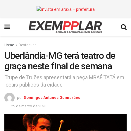
Home
Destaques
Uberlândia-MG terá teatro de
graça neste final de semana
Trupe de Truões apresentará a peça MBAÉ’TATÁ em
locais públicos da cidade
por
Domingos Antunes Guimarães
29 de março de 2023