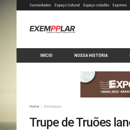
Curiosidades
Espaço Cultural
Espaço cidadão
Esportes
INÍCIO
NOSSA HISTÓRIA
Home
Destaques
Trupe de Truões la