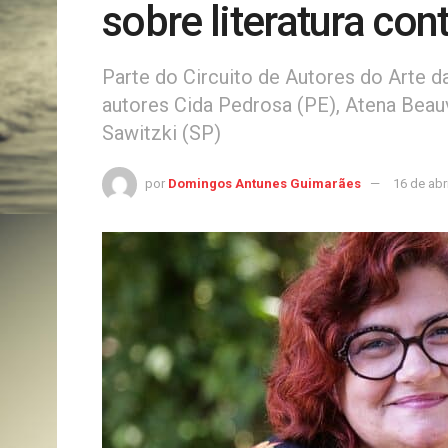
sobre literatura c
Parte do Circuito de Autores do Arte d
autores Cida Pedrosa (PE), Atena Beau
Sawitzki (SP)
por
Domingos Antunes Guimarães
16 de abr