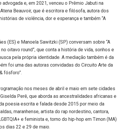
 e advogada e, em 2021, venceu o Prêmio Jabuti na
 Atena Beauvoir, que é escritora e filósofa, autora dos
histórias de violência, dor e esperança e também “A
ães (ES) e Manoela Sawitzki (SP) conversam sobre “A
ê no oitavo round”, que conta a história de vida, sonhos e
 busca pela própria identidade. A mediação também é da
mbém foi uma das autoras convidadas do Circuito Arte da
& fósforo”.
 programação nos meses de abril e maio em sete cidades
 Giselda Perê, que aborda as ancestralidades africanas e
a da poesia escrita e falada desde 2015 por meio da
ldas, maranhense, artista do rap nordestino, cantora,
LGBTQIA+ e feminista e, torno do hip-hop em Timon (MA)
os dias 22 e 29 de maio.