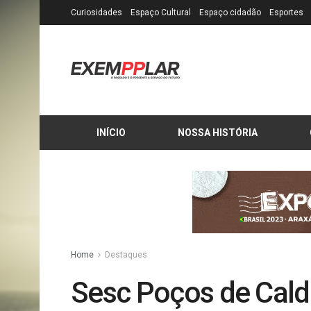
Curiosidades
Espaço Cultural
Espaço cidadão
Esportes
INÍCIO
NOSSA HISTÓRIA
Home
Destaques
Sesc Poços de Cald