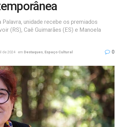
ontemporânea
a Palavra, unidade recebe os premiados
voir (RS), Caê Guimarães (ES) e Manoela
0
il de 2024
em
Destaques
,
Espaço Cultural