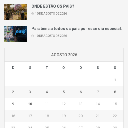
ONDE ESTÃO OS PAIS?
10 DE AGOSTO DE 2026
Parabéns a todos os pais por esse dia especial.
10 DE AGOSTO DE 2026
AGOSTO 2026
D
S
T
Q
Q
S
S
1
2
3
4
5
6
7
8
9
10
11
12
13
14
15
16
17
18
19
20
21
22
23
24
25
26
27
28
29