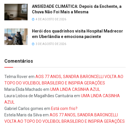
ANSIEDADE CLIMÁTICA: Depois da Enchente, a
Chuva Não Foi Mais a Mesma
4 DE AGOSTO DE 2026
Herói dos quadrinhos visita Hospital Madrecor
em Uberlândia e emociona paciente
3 DE AGOSTO DE 2026
Comentários
Telma Rover
em
AOS 77 ANOS, SANDRA BARONCELLI VOLTA AO
TOPO DO VOLEIBOL BRASILEIRO E INSPIRA GERAÇÕES
Maria Élida Machado
em
UMA LINDA CASINHA AZUL
Laura Lisboa de Magalhães Cantuária
em
UMA LINDA CASINHA
AZUL
Gabriel Carlos gomes
em
Está com frio?
Estela Maris da Silva
em
AOS 77 ANOS, SANDRA BARONCELLI
VOLTA AO TOPO DO VOLEIBOL BRASILEIRO E INSPIRA GERAÇÕES