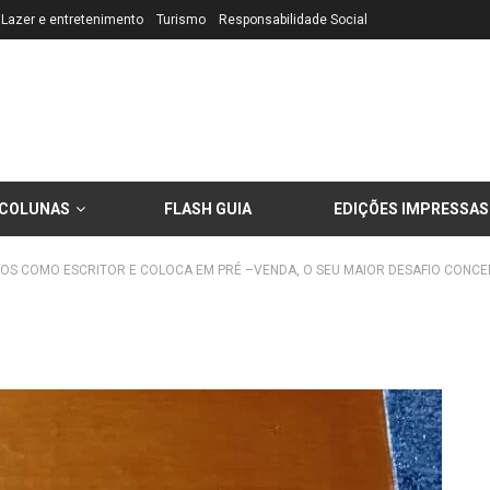
Lazer e entretenimento
Turismo
Responsabilidade Social
COLUNAS
FLASH GUIA
EDIÇÕES IMPRESSAS
OS COMO ESCRITOR E COLOCA EM PRÉ –VENDA, O SEU MAIOR DESAFIO CONCEB