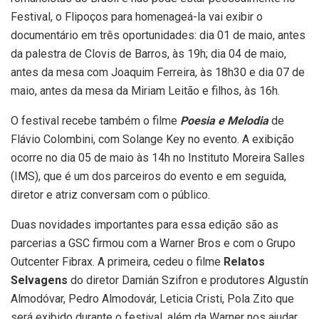
Festival, o Flipoços para homenageá-la vai exibir o
documentário em três oportunidades: dia 01 de maio, antes
da palestra de Clovis de Barros, às 19h; dia 04 de maio,
antes da mesa com Joaquim Ferreira, às 18h30 e dia 07 de
maio, antes da mesa da Miriam Leitão e filhos, às 16h.
O festival recebe também o filme
Poesia e Melodia
de
Flávio Colombini, com Solange Key no evento. A exibição
ocorre no dia 05 de maio às 14h no Instituto Moreira Salles
(IMS), que é um dos parceiros do evento e em seguida,
diretor e atriz conversam com o público.
Duas novidades importantes para essa edição são as
parcerias a GSC firmou com a Warner Bros e com o Grupo
Outcenter Fibrax. A primeira, cedeu o filme
Relatos
Selvagens
do diretor Damián Szifron e produtores Algustín
Almodóvar, Pedro Almodovár, Leticia Cristi, Pola Zito que
será exibido durante o festival, além da Warner nos ajudar