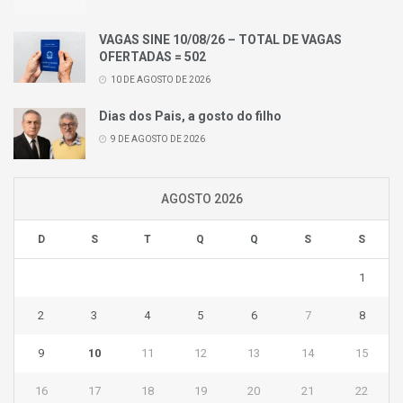
VAGAS SINE 10/08/26 – TOTAL DE VAGAS
OFERTADAS = 502
10 DE AGOSTO DE 2026
Dias dos Pais, a gosto do filho
9 DE AGOSTO DE 2026
AGOSTO 2026
D
S
T
Q
Q
S
S
1
2
3
4
5
6
7
8
9
10
11
12
13
14
15
16
17
18
19
20
21
22