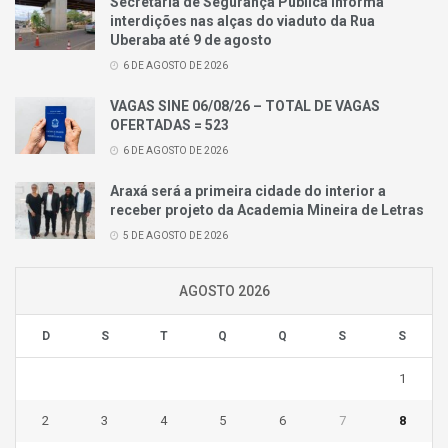
Secretaria de Segurança Pública informa
interdições nas alças do viaduto da Rua
Uberaba até 9 de agosto
6 DE AGOSTO DE 2026
VAGAS SINE 06/08/26 – TOTAL DE VAGAS
OFERTADAS = 523
6 DE AGOSTO DE 2026
Araxá será a primeira cidade do interior a
receber projeto da Academia Mineira de Letras
5 DE AGOSTO DE 2026
AGOSTO 2026
D
S
T
Q
Q
S
S
1
2
3
4
5
6
7
8