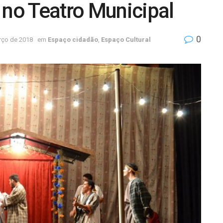
 no Teatro Municipal
0
rço de 2018
em
Espaço cidadão
,
Espaço Cultural