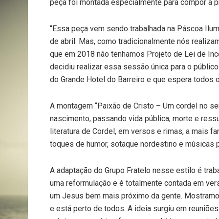
peça foi montada especialmente para compor a 
“Essa peça vem sendo trabalhada na Páscoa Ilumi
de abril. Mas, como tradicionalmente nós realiz
que em 2018 não tenhamos Projeto de Lei de Ince
decidiu realizar essa sessão única para o público
do Grande Hotel do Barreiro e que espera todos os
A montagem “Paixão de Cristo – Um cordel no ser
nascimento, passando vida pública, morte e ressu
literatura de Cordel, em versos e rimas, a mais 
toques de humor, sotaque nordestino e músicas p
A adaptação do Grupo Fratelo nesse estilo é tra
uma reformulação e é totalmente contada em vers
um Jesus bem mais próximo da gente. Mostramo
e está perto de todos. A ideia surgiu em reuniõe