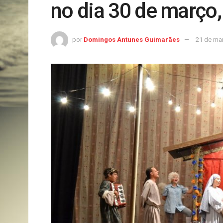
no dia 30 de março,
por
Domingos Antunes Guimarães
21 de ma