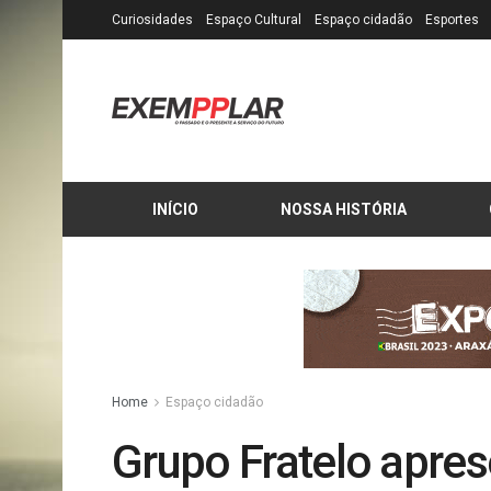
Curiosidades
Espaço Cultural
Espaço cidadão
Esportes
INÍCIO
NOSSA HISTÓRIA
Home
Espaço cidadão
Grupo Fratelo apres