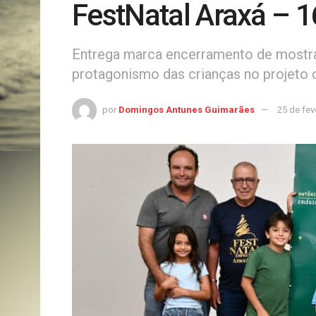
FestNatal Araxá – 
Entrega marca encerramento de mostra 
protagonismo das crianças no projeto c
por
Domingos Antunes Guimarães
25 de fev