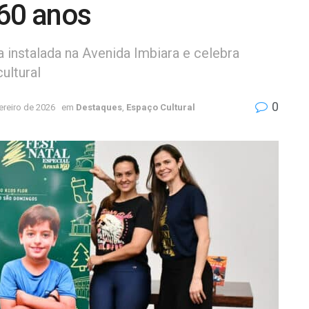
160 anos
instalada na Avenida Imbiara e celebra
ultural
0
ereiro de 2026
em
Destaques
,
Espaço Cultural