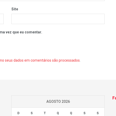
Site
ma vez que eu comentar.
mo seus dados em comentários são processados
.
F
AGOSTO 2026
D
S
T
Q
Q
S
S