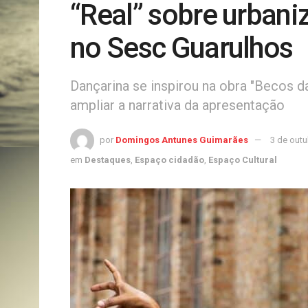
“Real” sobre urbani
no Sesc Guarulhos
Dançarina se inspirou na obra "Becos d
ampliar a narrativa da apresentação
por
Domingos Antunes Guimarães
3 de out
em
Destaques
,
Espaço cidadão
,
Espaço Cultural