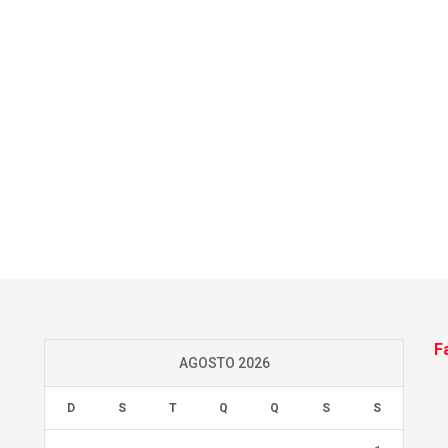
F
AGOSTO 2026
D
S
T
Q
Q
S
S