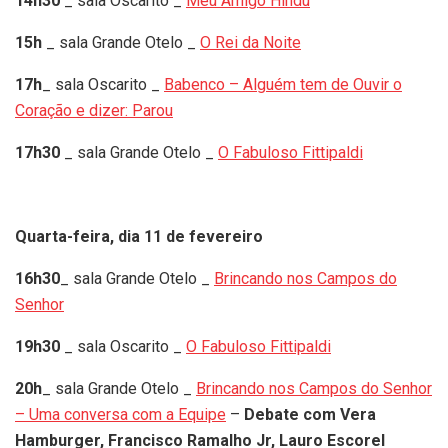
14h30
_ sala Oscarito _
Meu Amigo Hindu
15h
_ sala Grande Otelo _
O Rei da Noite
17h
_ sala Oscarito _
Babenco – Alguém tem de Ouvir o
Coração e dizer: Parou
17h30
_ sala Grande Otelo _
O Fabuloso Fittipaldi
Quarta-feira, dia 11 de fevereiro
16h30
_ sala Grande Otelo _
Brincando nos Campos do
Senhor
19h30
_ sala Oscarito _
O Fabuloso Fittipaldi
20h
_ sala Grande Otelo _
Brincando nos Campos do Senhor
– Uma conversa com a Equipe
–
Debate com Vera
Hamburger, Francisco Ramalho Jr, Lauro Escorel