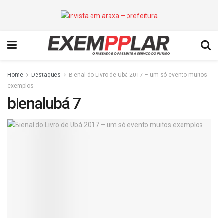
Home
Destaques
Bienal do Livro de Ubá 2017 – um só evento muitos
exemplos
bienalubá 7