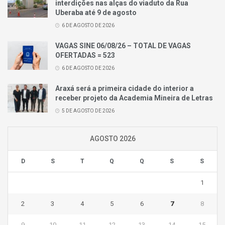
interdições nas alças do viaduto da Rua
Uberaba até 9 de agosto
6 DE AGOSTO DE 2026
VAGAS SINE 06/08/26 – TOTAL DE VAGAS
OFERTADAS = 523
6 DE AGOSTO DE 2026
Araxá será a primeira cidade do interior a
receber projeto da Academia Mineira de Letras
5 DE AGOSTO DE 2026
AGOSTO 2026
D
S
T
Q
Q
S
S
1
2
3
4
5
6
7
8
9
10
11
12
13
14
15