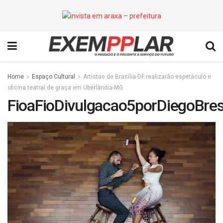
Home
Espaço Cultural
Artistas de Brasília-DF realizarão espetáculo e
oficina teatral de graça em Uberlândia-MG
FioaFioDivulgacao5porDiegoBres