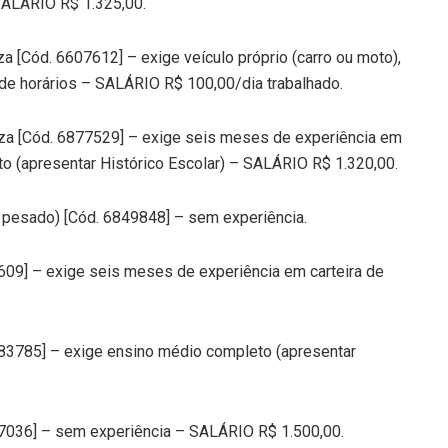
SALÁRIO R$ 1.325,00.
za [Cód. 6607612] – exige veículo próprio (carro ou moto),
de horários – SALÁRIO R$ 100,00/dia trabalhado.
peza [Cód. 6877529] – exige seis meses de experiência em
to (apresentar Histórico Escolar) – SALÁRIO R$ 1.320,00.
o pesado) [Cód. 6849848] – sem experiência.
1609] – exige seis meses de experiência em carteira de
6883785] – exige ensino médio completo (apresentar
907036] – sem experiência – SALÁRIO R$ 1.500,00.