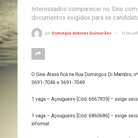
Interessados comparecer no Sine com a
documentos exigidos para se candidata
por
Domingos Antunes Guimarães
13 de jun
O Sine Araxá fica na Rua Domingos Di Mambro, nº 
3691-7046 e 3691-7049.
1 vaga – Açougueiro [Cód. 6667939] – exige seis
1 vaga – Açougueiro [Cód. 6860686] – exige seis
informal.