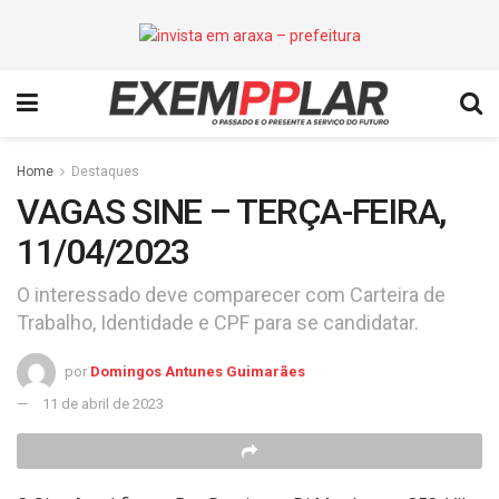
Home
Destaques
VAGAS SINE – TERÇA-FEIRA,
11/04/2023
O interessado deve comparecer com Carteira de
Trabalho, Identidade e CPF para se candidatar.
por
Domingos Antunes Guimarães
11 de abril de 2023