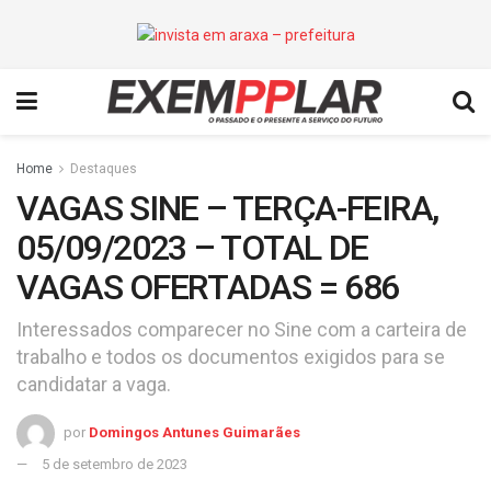
Home
Destaques
VAGAS SINE – TERÇA-FEIRA,
05/09/2023 – TOTAL DE
VAGAS OFERTADAS = 686
Interessados comparecer no Sine com a carteira de
trabalho e todos os documentos exigidos para se
candidatar a vaga.
por
Domingos Antunes Guimarães
5 de setembro de 2023