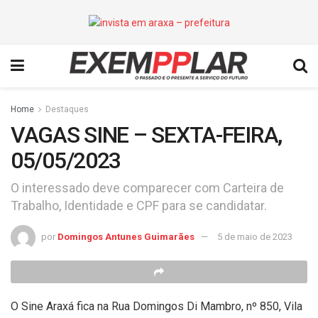
Home
Destaques
VAGAS SINE – SEXTA-FEIRA,
05/05/2023
O interessado deve comparecer com Carteira de
Trabalho, Identidade e CPF para se candidatar.
por
Domingos Antunes Guimarães
5 de maio de 2023
O Sine Araxá fica na Rua Domingos Di Mambro, nº 850, Vila