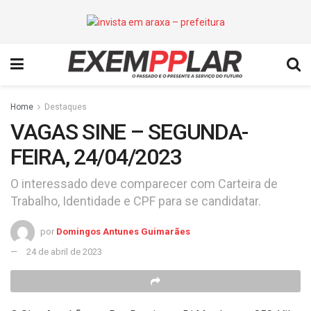
Home
Destaques
VAGAS SINE – SEGUNDA-
FEIRA, 24/04/2023
O interessado deve comparecer com Carteira de
Trabalho, Identidade e CPF para se candidatar.
por
Domingos Antunes Guimarães
24 de abril de 2023