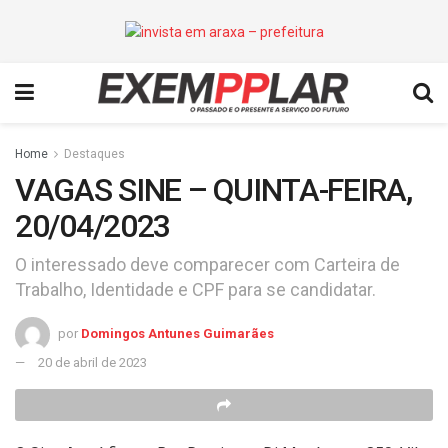
Home
Destaques
VAGAS SINE – QUINTA-FEIRA,
20/04/2023
O interessado deve comparecer com Carteira de
Trabalho, Identidade e CPF para se candidatar.
por
Domingos Antunes Guimarães
20 de abril de 2023