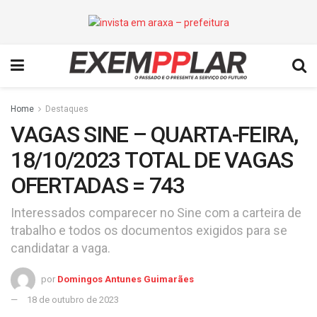
Home
Destaques
VAGAS SINE – QUARTA-FEIRA,
18/10/2023 TOTAL DE VAGAS
OFERTADAS = 743
Interessados comparecer no Sine com a carteira de
trabalho e todos os documentos exigidos para se
candidatar a vaga.
por
Domingos Antunes Guimarães
18 de outubro de 2023