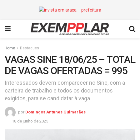
Home
Destaques
VAGAS SINE 18/06/25 – TOTAL
DE VAGAS OFERTADAS = 995
Interessados devem comparecer no Sine, com a
carteira de trabalho e todos os documentos
exigidos, para se candidatar à vaga.
por
Domingos Antunes Guimarães
18 de junho de 2025