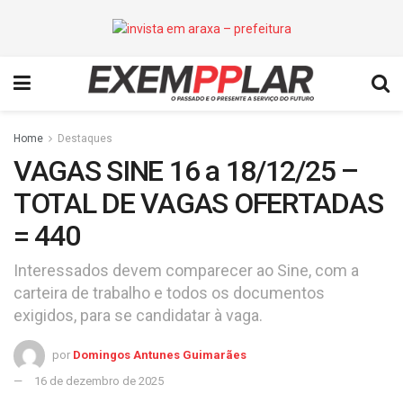
Home
Destaques
VAGAS SINE 16 a 18/12/25 –
TOTAL DE VAGAS OFERTADAS
= 440
Interessados devem comparecer ao Sine, com a
carteira de trabalho e todos os documentos
exigidos, para se candidatar à vaga.
por
Domingos Antunes Guimarães
16 de dezembro de 2025