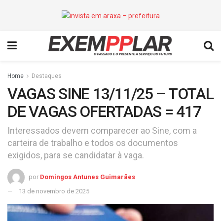
Home
Destaques
VAGAS SINE 13/11/25 – TOTAL
DE VAGAS OFERTADAS = 417
Interessados devem comparecer ao Sine, com a
carteira de trabalho e todos os documentos
exigidos, para se candidatar à vaga.
por
Domingos Antunes Guimarães
13 de novembro de 2025