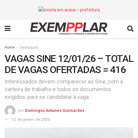
Home
Destaques
VAGAS SINE 12/01/26 – TOTAL
DE VAGAS OFERTADAS = 416
Interessados devem comparecer ao Sine, com a
carteira de trabalho e todos os documentos
exigidos, para se candidatar à vaga.
por
Domingos Antunes Guimarães
12 de janeiro de 2026