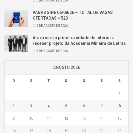
6 DE AGOSTO DE 2026
VAGAS SINE 06/08/26 – TOTAL DE VAGAS
OFERTADAS = 523
6 DE AGOSTO DE 2026
Araxá será a primeira cidade do interior a
receber projeto da Academia Mineira de Letras
5 DE AGOSTO DE 2026
AGOSTO 2026
D
S
T
Q
Q
S
S
1
2
3
4
5
6
7
8
9
10
11
12
13
14
15
16
17
18
19
20
21
22