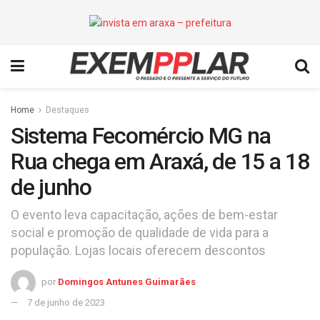
Home
Destaques
Sistema Fecomércio MG na
Rua chega em Araxá, de 15 a 18
de junho
O evento leva capacitação, ações de bem-estar
social e promoção de qualidade de vida para a
população. Lojas locais oferecem descontos
por
Domingos Antunes Guimarães
7 de junho de 2023