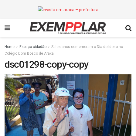
Home
Espaço cidadão
Salesianos comemoram o Dia do Idoso no
Colégio Dom Bosco de Araxá
dsc01298-copy-copy