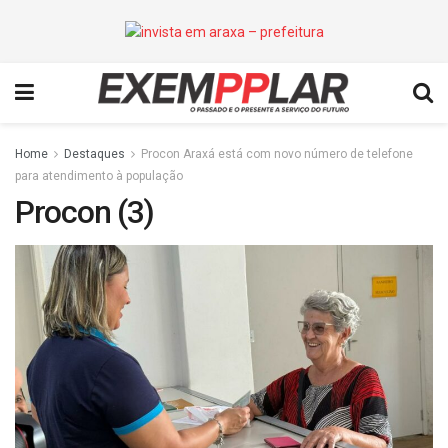
Home
Destaques
Procon Araxá está com novo número de telefone
para atendimento à população
Procon (3)