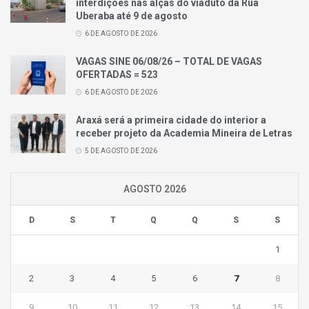
interdições nas alças do viaduto da Rua
Uberaba até 9 de agosto
6 DE AGOSTO DE 2026
VAGAS SINE 06/08/26 – TOTAL DE VAGAS
OFERTADAS = 523
6 DE AGOSTO DE 2026
Araxá será a primeira cidade do interior a
receber projeto da Academia Mineira de Letras
5 DE AGOSTO DE 2026
AGOSTO 2026
D
S
T
Q
Q
S
S
1
2
3
4
5
6
7
8
9
10
11
12
13
14
15