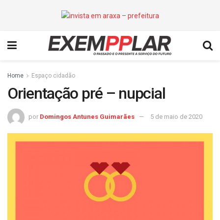
Home
Espaço cidadão
Orientação pré – nupcial
por
Domingos Antunes Guimarães
5 de maio de 2020